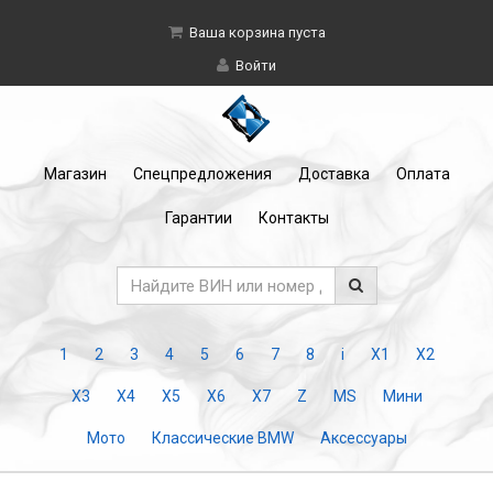
Ваша корзина пуста
Войти
Магазин
Спецпредложения
Доставка
Оплата
Гарантии
Контакты
1
2
3
4
5
6
7
8
i
X1
X2
X3
X4
X5
X6
X7
Z
MS
Мини
Мото
Классические BMW
Аксессуары