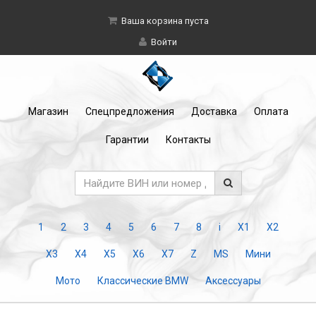
Ваша корзина пуста
Войти
Магазин
Спецпредложения
Доставка
Оплата
Гарантии
Контакты
1
2
3
4
5
6
7
8
i
X1
X2
X3
X4
X5
X6
X7
Z
MS
Мини
Мото
Классические BMW
Аксессуары