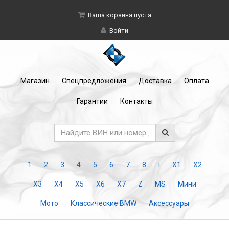
Ваша корзина пуста
Войти
Магазин
Спецпредложения
Доставка
Оплата
Гарантии
Контакты
1
2
3
4
5
6
7
8
i
X1
X2
X3
X4
X5
X6
X7
Z
MS
Мини
Мото
Классические BMW
Аксессуары